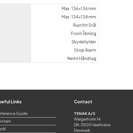
Max. 136×136 mm
Max. 134×134 mm
Rustfrit Stål
Front Åbning
Skydehylder
Stop Alarm
Nemt Håndtag
seful Links
Contact
eference Guide
TENAK A/S
Walgerholm 14
ontakt
DK-3500 Vaerloese
ofil
Denmark