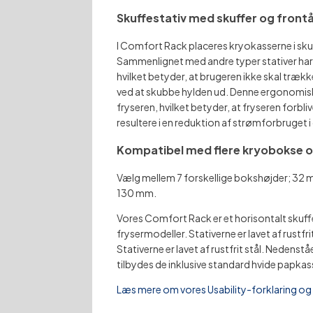
Skuffestativ med skuffer og front
I Comfort Rack placeres kryokasserne i skuf
Sammenlignet med andre typer stativer har
hvilket betyder, at brugeren ikke skal trækk
ved at skubbe hylden ud. Denne ergonomisk
fryseren, hvilket betyder, at fryseren forbliv
resultere i en reduktion af strømforbruget i 
Kompatibel med flere kryobokse o
Vælg mellem 7 forskellige bokshøjder; 3
130 mm.
Vores Comfort Rack er et horisontalt skuffe
frysermodeller. Stativerne er lavet af rustfrit
Stativerne er lavet af rustfrit stål. Neden
tilbydes de inklusive standard hvide papkas
Læs mere om vores Usability-forklaring o