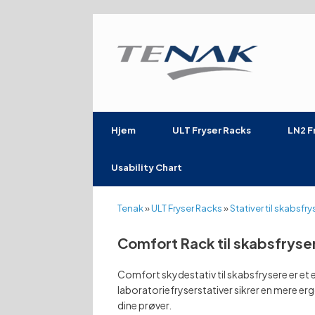
Gå
til
indhold
Hjem
ULT Fryser Racks
LN2 F
Usability Chart
Tenak
»
ULT Fryser Racks
»
Stativer til skabsfry
Comfort Rack til skabsfryse
Comfort skydestativ til skabsfrysere er et e
laboratoriefryserstativer sikrer en mere e
dine prøver.