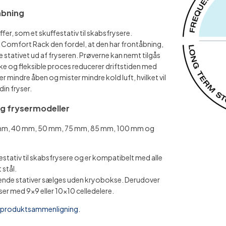
åbning
fer, som et skuffestativ til skabsfrysere.
 Comfort Rack den fordel, at den har frontåbning,
e stativet ud af fryseren. Prøverne kan nemt tilgås
e og fleksible proces reducerer driftstiden med
er mindre åben og mister mindre kold luft, hvilket vil
din fryser.
g frysermodeller
2 mm, 40 mm, 50 mm, 75 mm, 85 mm, 100 mm og
stativ til skabsfrysere og er kompatibelt med alle
 stål.
stående stativer sælges uden kryobokse. Derudover
ser med 9×9 eller 10×10 celledelere.
g produktsammenligning.