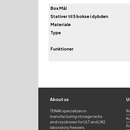
Box Mål
Stativer til 5 bokse i dybden
Materiale
Type
Funktioner
About us
U
TENAK specializes in
R
manufacturing storage racks
K
and cryoboxes for ULT and LN2
Pr
laboratory freezers.