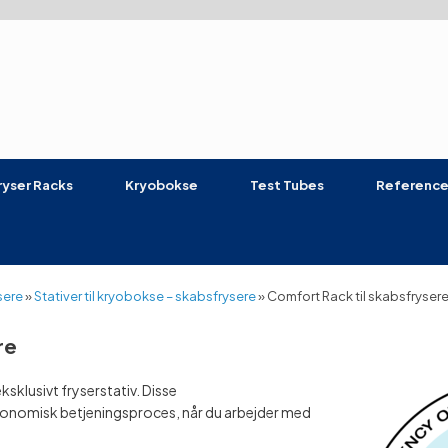
ryser Racks
Kryobokse
Test Tubes
Reference
sere
»
Stativer til kryobokse – skabsfrysere
»
Comfort Rack til skabsfryser
re
ksklusivt fryserstativ. Disse
rgonomisk betjeningsproces, når du arbejder med