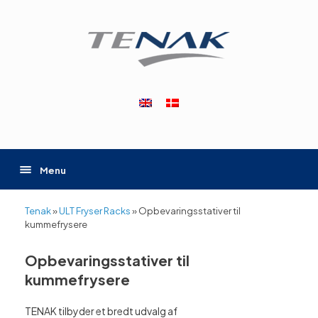
Gå
til
indhold
Menu
Tenak
»
ULT Fryser Racks
»
Opbevaringsstativer til
kummefrysere
Opbevaringsstativer til
kummefrysere
TENAK tilbyder et bredt udvalg af