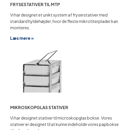
FRYSESTATIVER TIL MTP
Vi har designet et unikt system af fryserstativer med
standard hyldehøjder, hvor de fleste mikrotiterplader kan
monteres.
Læs mere »
MIKROSKOPGLAS STATIVER
Vi har designet stativer til microskopglas bokse. Vores
stativer er designet til at kunne indeholde vores papbokse