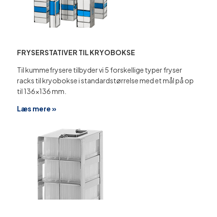
FRYSERSTATIVER TIL KRYOBOKSE
Til kummefrysere tilbyder vi 5 forskellige typer fryser
racks til kryobokse i standardstørrelse med et mål på op
til 136×136 mm.
Læs mere »