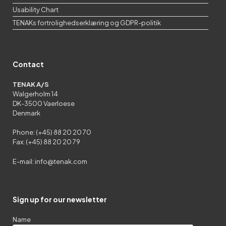
Usability Chart
TENAKs fortrolighedserklæring og GDPR-politik
Contact
TENAK A/S
Walgerholm 14
DK-3500 Vaerloese
Denmark
Phone: (+45) 88 20 20 70
Fax: (+45) 88 20 20 79
E-mail:
info@tenak.com
Sign up for our newsletter
Name