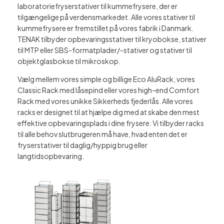
laboratoriefryserstativer til kummefrysere, der er
tilgængelige på verdensmarkedet. Alle vores stativer til
kummefrysere er fremstillet på vores fabrik i Danmark.
TENAK tilbyder opbevaringsstativer til kryobokse, stativer
til MTP eller SBS-formatplader/-stativer og stativer til
objektglasbokse til mikroskop.
Vælg mellem vores simple og billige Eco AluRack, vores
Classic Rack med låsepind eller vores high-end Comfort
Rack med vores unikke Sikkerheds fjederlås. Alle vores
racks er designet til at hjælpe dig med at skabe den mest
effektive opbevaringsplads i dine frysere. Vi tilbyder racks
til alle behov slutbrugeren må have, hvad enten det er
fryserstativer til daglig/hyppig brug eller
langtidsopbevaring.