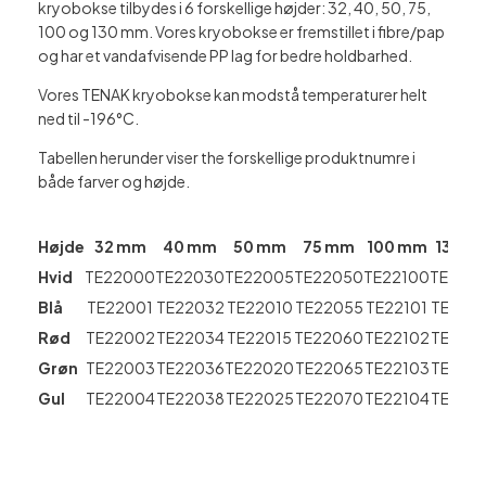
kryobokse tilbydes i 6 forskellige højder: 32, 40, 50, 75,
100 og 130 mm. Vores kryobokse er fremstillet i fibre/pap
og har et vandafvisende PP lag for bedre holdbarhed.
Vores TENAK kryobokse kan modstå temperaturer helt
ned til -196°C.
Tabellen herunder viser the forskellige produktnumre i
både farver og højde.
Højde
32 mm
40 mm
50 mm
75 mm
100 mm
130 m
Hvid
TE22000
TE22030
TE22005
TE22050
TE22100
TE220
Blå
TE22001
TE22032
TE22010
TE22055
TE22101
TE220
Rød
TE22002
TE22034
TE22015
TE22060
TE22102
TE220
Grøn
TE22003
TE22036
TE22020
TE22065
TE22103
TE220
Gul
TE22004
TE22038
TE22025
TE22070
TE22104
TE220