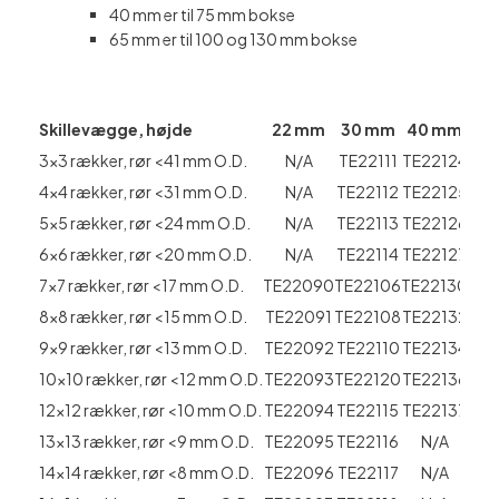
40 mm er til 75 mm bokse
65 mm er til 100 og 130 mm bokse
Skillevægge, højde
22 mm
30 mm
40 mm
65
3×3 rækker, rør <41 mm O.D.
N/A
TE22111
TE22124
TE2
4×4 rækker, rør <31 mm O.D.
N/A
TE22112
TE22125
TE2
5×5 rækker, rør <24 mm O.D.
N/A
TE22113
TE22126
TE2
6×6 rækker, rør <20 mm O.D.
N/A
TE22114
TE22127
TE2
7×7 rækker, rør <17 mm O.D.
TE22090
TE22106
TE22130
TE2
8×8 rækker, rør <15 mm O.D.
TE22091
TE22108
TE22132
TE2
9×9 rækker, rør <13 mm O.D.
TE22092
TE22110
TE22134
TE2
10×10 rækker, rør <12 mm O.D.
TE22093
TE22120
TE22136
TE2
12×12 rækker, rør <10 mm O.D.
TE22094
TE22115
TE22137
N
13×13 rækker, rør <9 mm O.D.
TE22095
TE22116
N/A
N
14×14 rækker, rør <8 mm O.D.
TE22096
TE22117
N/A
N