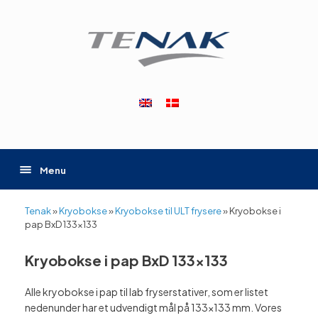
Gå
til
indhold
Menu
Tenak
»
Kryobokse
»
Kryobokse til ULT frysere
»
Kryobokse i
pap BxD 133×133
Kryobokse i pap BxD 133×133
Alle kryobokse i pap til lab fryserstativer, som er listet
nedenunder har et udvendigt mål på 133×133 mm. Vores