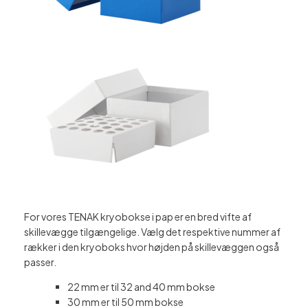
For vores TENAK kryobokse i pap er en bred vifte af
skillevægge tilgængelige. Vælg det respektive nummer af
rækker i den kryoboks hvor højden på skillevæggen også
passer.
22 mm er til 32 and 40 mm bokse
30 mm er til 50 mm bokse